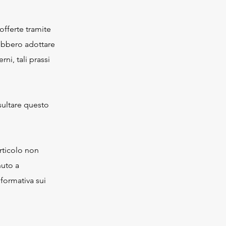
offerte tramite
rebbero adottare
ni, tali prassi
nsultare questo
articolo non
nuto a
nformativa sui