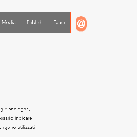
@
Media
Publish
Team
logie analoghe,
ssario indicare
ngono utilizzati